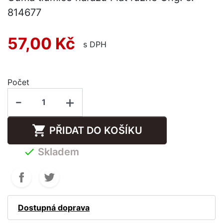
814677
57,00 Kč
s DPH
Počet
-
+

PŘIDAT DO KOŠÍKU

Skladem
Dostupná doprava