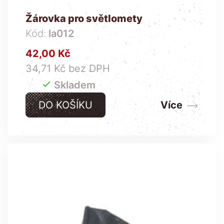
Žárovka pro světlomety
Kód:
la012
Cena
42,00 Kč
34,71 Kč bez DPH

Skladem
DO KOŠÍKU
Více