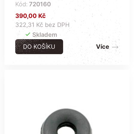
Kód:
720160
Cena
390,00 Kč
322,31 Kč bez DPH

Skladem
DO KOŠÍKU
Více