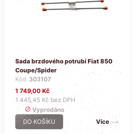
Sada brzdového potrubí Fiat 850
Coupe/Spider
Kód:
303107
Cena
1 749,00 Kč
1 445,45 Kč bez DPH

Vyprodáno
DO KOŠÍKU
Více