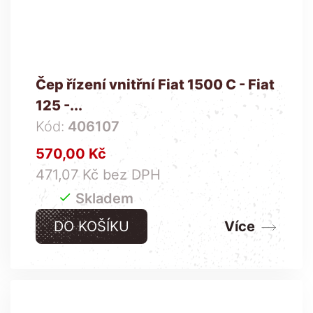
Čep řízení vnitřní Fiat 1500 C - Fiat
125 -...
Kód:
406107
Cena
570,00 Kč
471,07 Kč bez DPH

Skladem
DO KOŠÍKU
Více