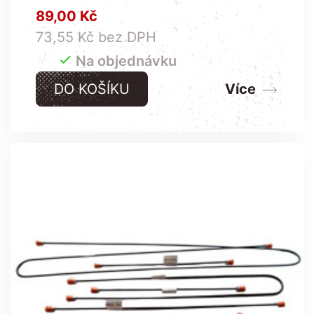
Cena
89,00 Kč
73,55 Kč bez DPH

Na objednávku
DO KOŠÍKU
Více