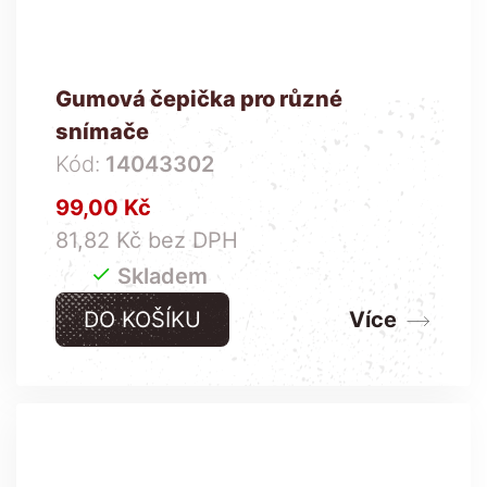
Gumová čepička pro různé
snímače
Kód:
14043302
Cena
99,00 Kč
81,82 Kč bez DPH

Skladem
DO KOŠÍKU
Více