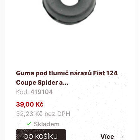
Guma pod tlumič nárazů Fiat 124
Coupe Spider a...
Kód:
419104
Cena
39,00 Kč
32,23 Kč bez DPH

Skladem
DO KOŠÍKU
Více