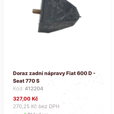
Doraz zadní nápravy Fiat 600 D -
Seat 770 S
Kód:
412204
Cena
327,00 Kč
270,25 Kč bez DPH