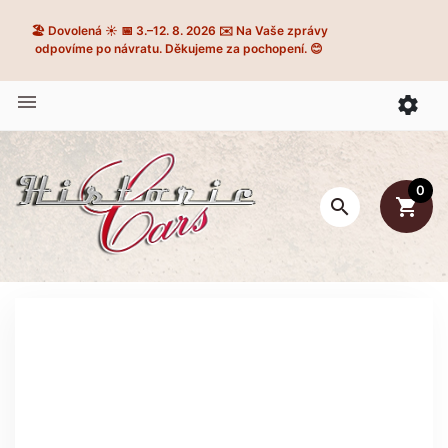
🏖️ Dovolená ☀️ 📅 3.–12. 8. 2026 ✉️ Na Vaše zprávy
odpovíme po návratu. Děkujeme za pochopení. 😊


0

shopping_cart