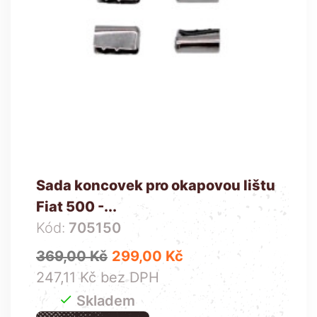
Sada koncovek pro okapovou lištu
Fiat 500 -...
Kód:
705150
Běžná cena
Cena
369,00 Kč
299,00 Kč
247,11 Kč bez DPH

Skladem